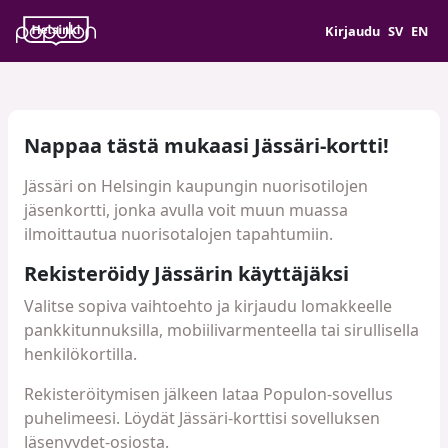
Kirjaudu
SV
EN
Nappaa tästä mukaasi Jässäri-kortti!
Jässäri on Helsingin kaupungin nuorisotilojen
jäsenkortti, jonka avulla voit muun muassa
ilmoittautua nuorisotalojen tapahtumiin.
Rekisteröidy Jässärin käyttäjäksi
Valitse sopiva vaihtoehto ja kirjaudu lomakkeelle
pankkitunnuksilla, mobiilivarmenteella tai sirullisella
henkilökortilla.
Rekisteröitymisen jälkeen lataa Populon-sovellus
puhelimeesi. Löydät Jässäri-korttisi sovelluksen
Jäsenyydet-osiosta.